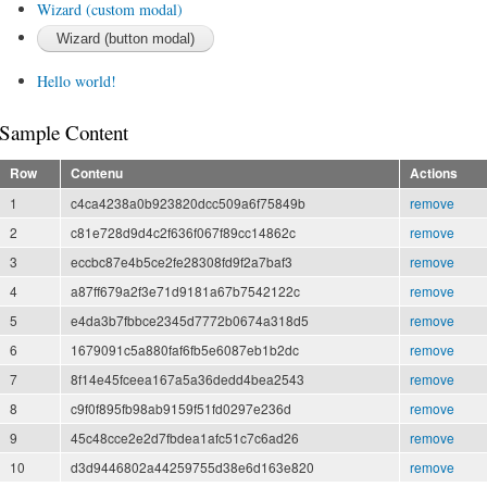
Wizard (custom modal)
Hello world!
Sample Content
Row
Contenu
Actions
1
c4ca4238a0b923820dcc509a6f75849b
remove
2
c81e728d9d4c2f636f067f89cc14862c
remove
3
eccbc87e4b5ce2fe28308fd9f2a7baf3
remove
4
a87ff679a2f3e71d9181a67b7542122c
remove
5
e4da3b7fbbce2345d7772b0674a318d5
remove
6
1679091c5a880faf6fb5e6087eb1b2dc
remove
7
8f14e45fceea167a5a36dedd4bea2543
remove
8
c9f0f895fb98ab9159f51fd0297e236d
remove
9
45c48cce2e2d7fbdea1afc51c7c6ad26
remove
10
d3d9446802a44259755d38e6d163e820
remove