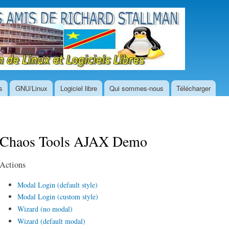
Aller au
contenu
GNU/
principal
Libr
s
GNU/Linux
Logiciel libre
Qui sommes-nous
Télécharger
Chaos Tools AJAX Demo
Actions
Modal Login (default style)
Modal Login (custom style)
Wizard (no modal)
Wizard (default modal)