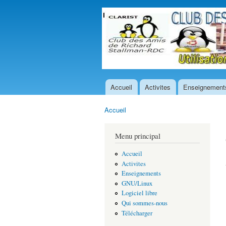
Accueil
Activites
Enseignement
Menu principal
Accueil
Vous êtes ici
Menu principal
Accueil
Activites
Enseignements
GNU/Linux
Logiciel libre
Qui sommes-nous
Télécharger