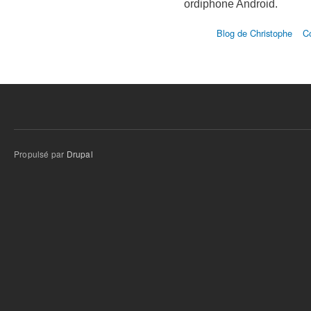
ordiphone Android.
Blog de Christophe
C
Propulsé par
Drupal