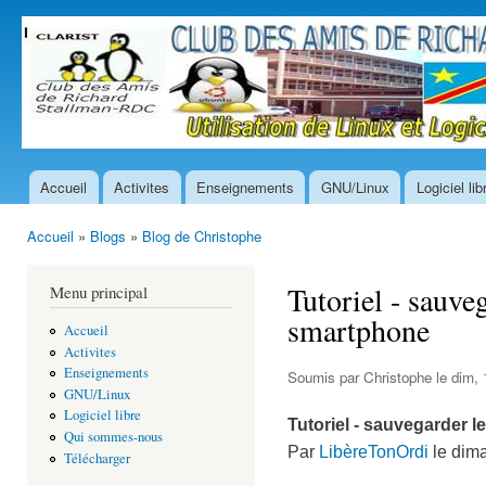
All
con
prin
Accueil
Activites
Enseignements
GNU/Linux
Logiciel lib
Menu principal
Accueil
»
Blogs
»
Blog de Christophe
Vous êtes ici
Tutoriel - sauve
Menu principal
smartphone
Accueil
Activites
Enseignements
Soumis par
Christophe
le dim, 
GNU/Linux
Logiciel libre
Tutoriel - sauvegarder 
Qui sommes-nous
Par
LibèreTonOrdi
le dima
Télécharger