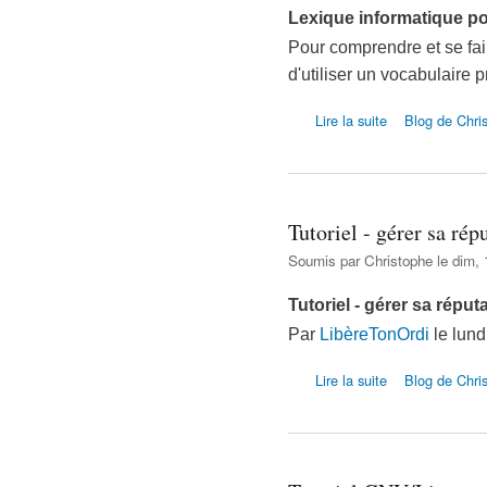
Lexique informatique p
Pour comprendre et se fai
d'utiliser un vocabulaire p
de Lexique inform
Lire la suite
Blog de Chri
Tutoriel - gérer sa rép
Soumis par
Christophe
le dim, 
Tutoriel - gérer sa réput
Par
LibèreTonOrdi
le lund
de Tutoriel - gérer
Lire la suite
Blog de Chri