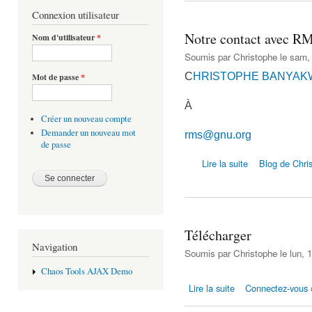
Connexion utilisateur
Notre contact avec R
Nom d'utilisateur
*
Soumis par
Christophe
le sam, 
C
HRISTOPHE BANYAKWA 
Mot de passe
*
À
Créer un nouveau compte
Demander un nouveau mot
rms@gnu.org
de passe
de Notre contact
Lire la suite
Blog de Chri
Télécharger
Navigation
Soumis par
Christophe
le lun, 
Chaos Tools AJAX Demo
de Télécharger
Lire la suite
Connectez-vous