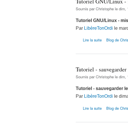
Tutoriel GNU/Linux - 
Soumis par
Christophe
le dim, 
Tutoriel GNU/Linux - mis
Par
LibèreTonOrdi
le mard
de Tutoriel GNU/Li
Lire la suite
Blog de Chri
Tutoriel - sauvegarde
Soumis par
Christophe
le dim, 
Tutoriel - sauvegarder 
Par
LibèreTonOrdi
le dima
de Tutoriel - sau
Lire la suite
Blog de Chri