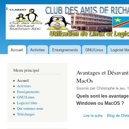
All
con
prin
Accueil
Activites
Enseignements
GNU/Linux
Logiciel lib
Menu principal
Menu principal
Avantages et Désavant
MacOs
Accueil
Activites
Soumis par
Christophe
le jeu, 
Enseignements
Quels sont les avantage
GNU/Linux
Logiciel libre
Windows ou MacOS ?
Qui sommes-nous
de Avantages et 
Télécharger
Lire la suite
Blog de Chri