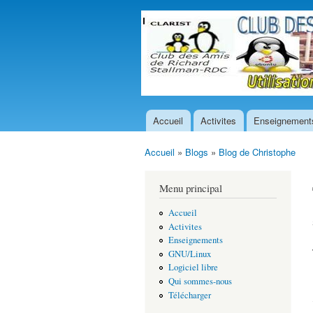
Accueil
Activites
Enseignement
Menu principal
Accueil
»
Blogs
»
Blog de Christophe
Vous êtes ici
Menu principal
Accueil
Activites
Enseignements
GNU/Linux
Logiciel libre
Qui sommes-nous
Télécharger