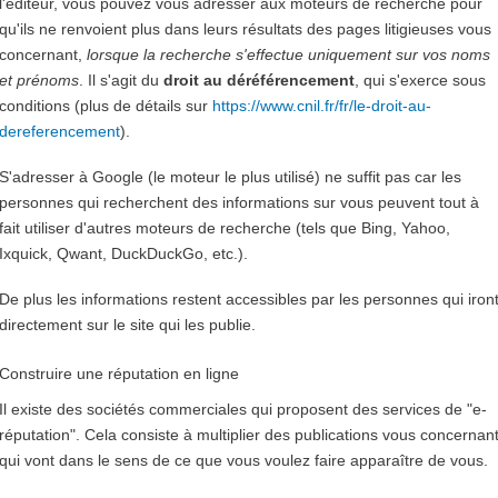
l'éditeur, vous pouvez vous adresser aux moteurs de recherche pour
qu'ils ne renvoient plus dans leurs résultats des pages litigieuses vous
concernant,
lorsque la recherche s'effectue uniquement sur vos noms
et prénoms
. Il s'agit du
droit au déréférencement
, qui s'exerce sous
conditions (plus de détails sur
https://www.cnil.fr/fr/le-droit-au-
dereferencement
).
S'adresser à Google (le moteur le plus utilisé) ne suffit pas car les
personnes qui recherchent des informations sur vous peuvent tout à
fait utiliser d'autres moteurs de recherche (tels que Bing, Yahoo,
Ixquick, Qwant, DuckDuckGo, etc.).
De plus les informations restent accessibles par les personnes qui iron
directement sur le site qui les publie.
Construire une réputation en ligne
Il existe des sociétés commerciales qui proposent des services de "e-
réputation". Cela consiste à multiplier des publications vous concernan
qui vont dans le sens de ce que vous voulez faire apparaître de vous.