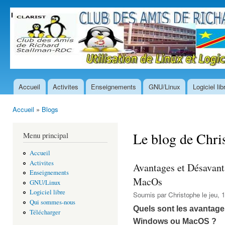
All
con
prin
Accueil
Activites
Enseignements
GNU/Linux
Logiciel lib
Menu principal
Accueil
»
Blogs
Vous êtes ici
Le blog de Chri
Menu principal
Accueil
Activites
Avantages et Désavant
Enseignements
MacOs
GNU/Linux
Logiciel libre
Soumis par
Christophe
le jeu, 
Qui sommes-nous
Quels sont les avantage
Télécharger
Windows ou MacOS ?