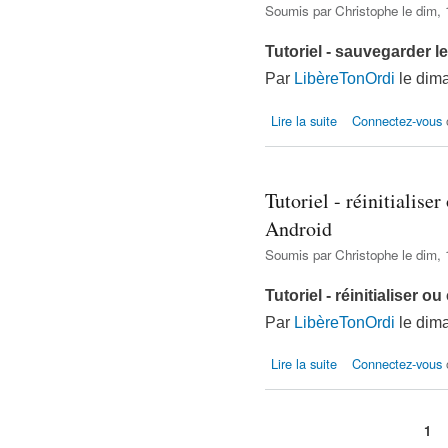
Soumis par
Christophe
le dim, 
Tutoriel - sauvegarder 
Par
LibèreTonOrdi
le dima
de Tutoriel - sauvega
Lire la suite
Connectez-vous
Tutoriel - réinitialis
Android
Soumis par
Christophe
le dim, 
Tutoriel - réinitialiser
Par
LibèreTonOrdi
le dima
de Tutoriel - réinitia
Lire la suite
Connectez-vous
1