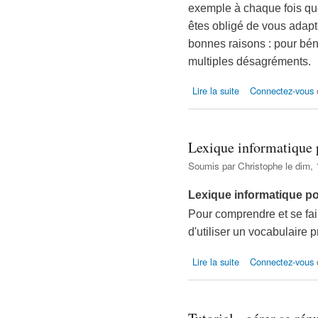
exemple à chaque fois q
êtes obligé de vous adapte
bonnes raisons : pour béné
multiples désagréments.
de Pourquoi passer au 
Lire la suite
Connectez-vous
Lexique informatique 
Soumis par
Christophe
le dim, 
Lexique informatique p
Pour comprendre et se fai
d'utiliser un vocabulaire p
de Lexique informatiq
Lire la suite
Connectez-vous