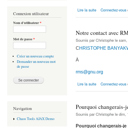
de Avantages et Désa
Lire la suite
Connectez-vous
Connexion utilisateur
Nom d'utilisateur
*
Notre contact avec R
Mot de passe
*
Soumis par
Christophe
le sam, 
C
HRISTOPHE BANYAKWA 
Créer un nouveau compte
À
Demander un nouveau mot
de passe
rms@gnu.org
de Notre contact ave
Lire la suite
Connectez-vous
Pourquoi changerais-j
Navigation
Soumis par
Christophe
le dim, 
Chaos Tools AJAX Demo
Pourquoi changerais-je