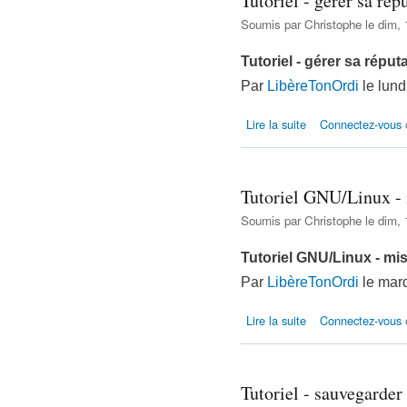
Tutoriel - gérer sa rép
Soumis par
Christophe
le dim, 
Tutoriel - gérer sa réput
Par
LibèreTonOrdi
le lund
de Tutoriel - gérer sa 
Lire la suite
Connectez-vous
Tutoriel GNU/Linux - 
Soumis par
Christophe
le dim, 
Tutoriel GNU/Linux - mis
Par
LibèreTonOrdi
le mard
de Tutoriel GNU/Linux
Lire la suite
Connectez-vous
Tutoriel - sauvegarde