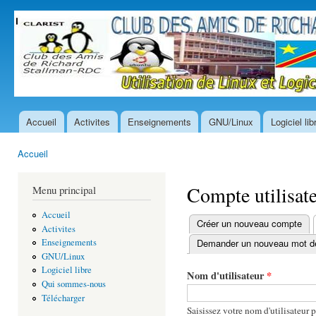
All
con
prin
Accueil
Activites
Enseignements
GNU/Linux
Logiciel lib
Menu principal
Accueil
Vous êtes ici
Compte utilisat
Menu principal
Accueil
Créer un nouveau compte
Activites
Onglets principaux
Demander un nouveau mot d
Enseignements
GNU/Linux
Logiciel libre
Nom d'utilisateur
*
Qui sommes-nous
Télécharger
Saisissez votre nom d'utilisateu