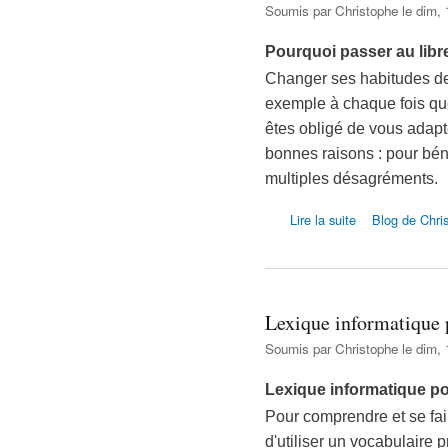
Soumis par
Christophe
le dim, 
Pourquoi passer au libr
Changer ses habitudes dem
exemple à chaque fois q
êtes obligé de vous adapte
bonnes raisons : pour béné
multiples désagréments.
de Pourquoi passer
Lire la suite
Blog de Chri
Lexique informatique 
Soumis par
Christophe
le dim, 
Lexique informatique p
Pour comprendre et se fai
d'utiliser un vocabulaire p