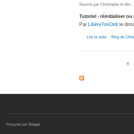
Soumis par
Christophe
le dim, 
Tutoriel - réinitialiser
Par
LibèreTonOrdi
le dima
de Tutoriel - réin
Lire la suite
Blog de Chri
1
Pages
Propulsé par
Drupal