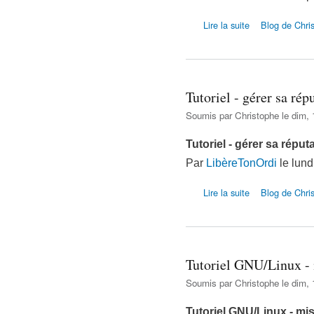
de Lexique inform
Lire la suite
Blog de Chri
Tutoriel - gérer sa rép
Soumis par
Christophe
le dim, 
Tutoriel - gérer sa réput
Par
LibèreTonOrdi
le lund
de Tutoriel - gérer
Lire la suite
Blog de Chri
Tutoriel GNU/Linux - 
Soumis par
Christophe
le dim, 
Tutoriel GNU/Linux - mis