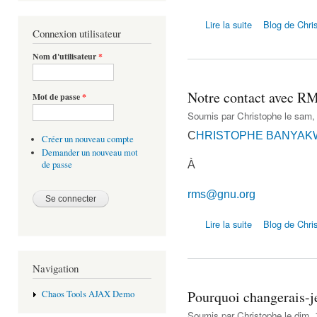
de Avantages et 
Lire la suite
Blog de Chri
Connexion utilisateur
Nom d'utilisateur
*
Notre contact avec R
Mot de passe
*
Soumis par
Christophe
le sam, 
C
HRISTOPHE BANYAKWA 
Créer un nouveau compte
Demander un nouveau mot
À
de passe
rms@gnu.org
de Notre contact
Lire la suite
Blog de Chri
Navigation
Pourquoi changerais-j
Chaos Tools AJAX Demo
Soumis par
Christophe
le dim, 