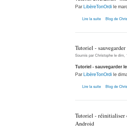
Par
LibèreTonOrdi
le mard
de Tutoriel GNU/Li
Lire la suite
Blog de Chri
Tutoriel - sauvegarde
Soumis par
Christophe
le dim, 
Tutoriel - sauvegarder 
Par
LibèreTonOrdi
le dima
de Tutoriel - sau
Lire la suite
Blog de Chri
Tutoriel - réinitialis
Android