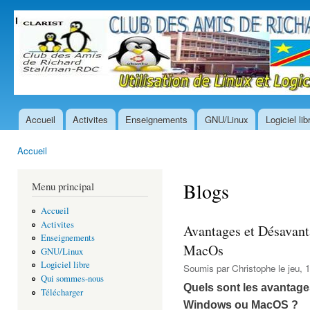
All
con
prin
Accueil
Activites
Enseignements
GNU/Linux
Logiciel lib
Menu principal
Accueil
Vous êtes ici
Blogs
Menu principal
Accueil
Activites
Avantages et Désavant
Enseignements
MacOs
GNU/Linux
Logiciel libre
Soumis par
Christophe
le jeu, 
Qui sommes-nous
Quels sont les avantage
Télécharger
Windows ou MacOS ?