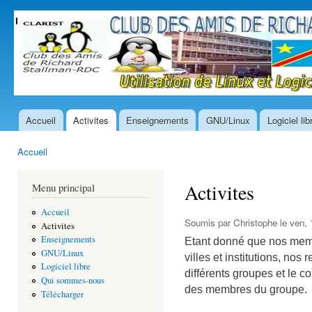
All
con
prin
Accueil
Activites
Enseignements
GNU/Linux
Logiciel lib
Menu principal
Accueil
Vous êtes ici
Activites
Menu principal
Accueil
Soumis par
Christophe
le ven, 
Activites
Enseignements
Etant donné que nos memb
GNU/Linux
villes et institutions, nos
Logiciel libre
différents groupes et le 
Qui sommes-nous
des membres du groupe.
Télécharger