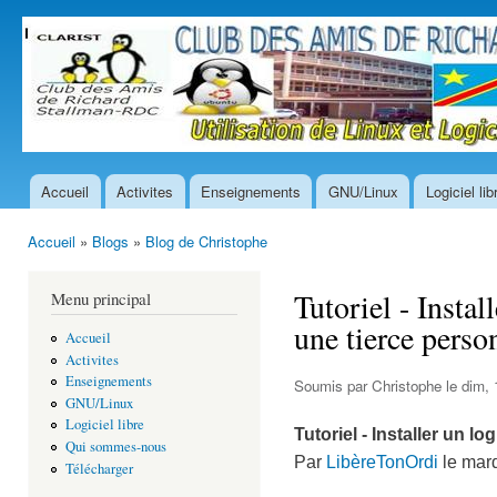
All
con
prin
Accueil
Activites
Enseignements
GNU/Linux
Logiciel lib
Menu principal
Accueil
»
Blogs
»
Blog de Christophe
Vous êtes ici
Tutoriel - Instal
Menu principal
une tierce perso
Accueil
Activites
Enseignements
Soumis par
Christophe
le dim, 
GNU/Linux
Logiciel libre
Tutoriel - Installer un l
Qui sommes-nous
Par
LibèreTonOrdi
le mard
Télécharger