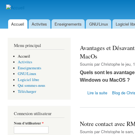
All
con
GNU/Linux et Logiciels Libr
prin
Accueil
Activites
Enseignements
GNU/Linux
Logiciel lib
Menu principal
Menu principal
Avantages et Désavant
MacOs
Accueil
Activites
Soumis par
Christophe
le jeu, 
Enseignements
Quels sont les avantage
GNU/Linux
Logiciel libre
Windows ou MacOS ?
Qui sommes-nous
de Avantages et 
Télécharger
Lire la suite
Blog de Chri
Connexion utilisateur
Notre contact avec R
Nom d'utilisateur
*
Soumis par
Christophe
le sam, 