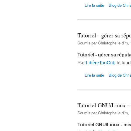
de Lexique inform
Lire la suite
Blog de Chri
Tutoriel - gérer sa rép
Soumis par
Christophe
le dim, 
Tutoriel - gérer sa réput
Par
LibèreTonOrdi
le lund
de Tutoriel - gérer
Lire la suite
Blog de Chri
Tutoriel GNU/Linux - 
Soumis par
Christophe
le dim, 
Tutoriel GNU/Linux - mis