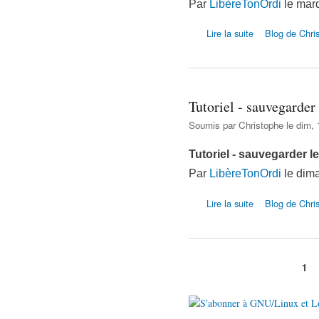
Par
LibèreTonOrdi
le mard
de Tutoriel GNU/Li
Lire la suite
Blog de Chri
Tutoriel - sauvegarde
Soumis par
Christophe
le dim, 
Tutoriel - sauvegarder 
Par
LibèreTonOrdi
le dima
de Tutoriel - sau
Lire la suite
Blog de Chri
1
Pages