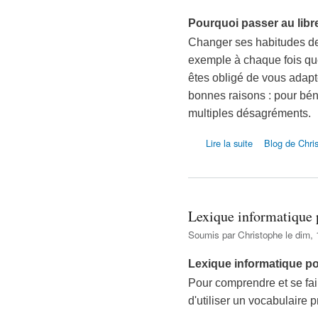
Pourquoi passer au libr
Changer ses habitudes dem
exemple à chaque fois q
êtes obligé de vous adapte
bonnes raisons : pour béné
multiples désagréments.
de Pourquoi passer
Lire la suite
Blog de Chri
Lexique informatique 
Soumis par
Christophe
le dim, 
Lexique informatique p
Pour comprendre et se fai
d'utiliser un vocabulaire p