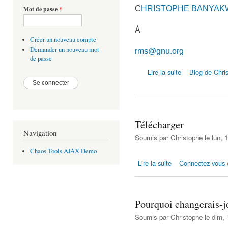
C
HRISTOPHE BANYAKWA 
Mot de passe
*
À
Créer un nouveau compte
Demander un nouveau mot
rms@gnu.org
de passe
de Notre contact
Lire la suite
Blog de Chri
Télécharger
Navigation
Soumis par
Christophe
le lun, 
Chaos Tools AJAX Demo
de Télécharger
Lire la suite
Connectez-vous
Pourquoi changerais-j
Soumis par
Christophe
le dim, 