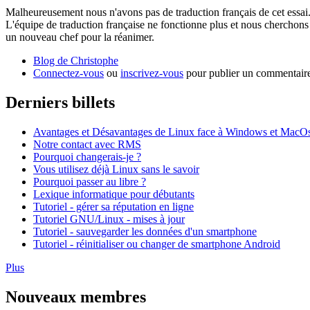
Malheureusement nous n'avons pas de traduction français de cet essai
L'équipe de traduction française ne fonctionne plus et nous cherchons
un nouveau chef pour la réanimer.
Blog de Christophe
Connectez-vous
ou
inscrivez-vous
pour publier un commentair
Derniers billets
Avantages et Désavantages de Linux face à Windows et MacO
Notre contact avec RMS
Pourquoi changerais-je ?
Vous utilisez déjà Linux sans le savoir
Pourquoi passer au libre ?
Lexique informatique pour débutants
Tutoriel - gérer sa réputation en ligne
Tutoriel GNU/Linux - mises à jour
Tutoriel - sauvegarder les données d'un smartphone
Tutoriel - réinitialiser ou changer de smartphone Android
Plus
Nouveaux membres