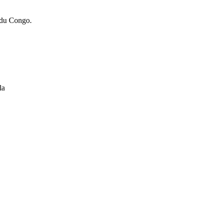
 du Congo.
la