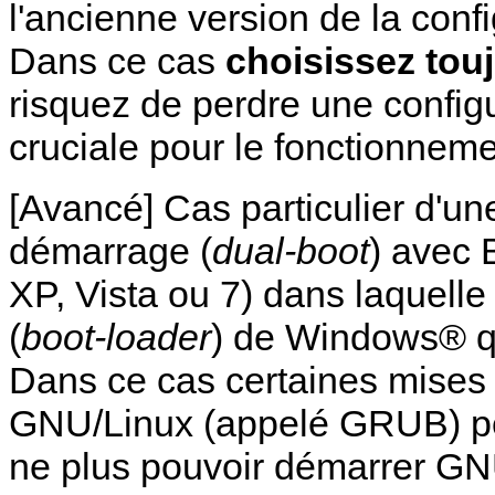
l'ancienne version de la conf
Dans ce cas
choisissez tou
risquez de perdre une configu
cruciale pour le fonctionnem
[
Avancé] Cas particulier d'un
démarrage (
dual-boot
) avec 
XP, Vista ou 7) dans laquelle
(
boot-loader
) de Windows® q
Dans ce cas certaines mises
GNU/Linux (appelé GRUB) pe
ne plus pouvoir démarrer GN